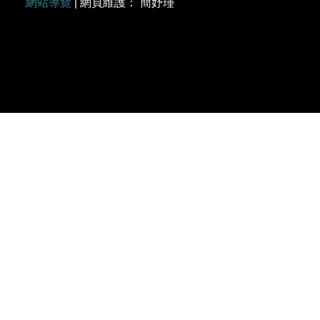
網站導覽
| 網頁維護： 簡妤瑾
個資保護聯絡窗口
聯絡人 ： 簡妤瑾
電話 ： (02)2621-5656 轉分機 3047