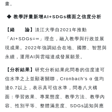
畫。
◆
教學評量新增AI+SDGs構面之信度分析
【緒 論】
淡江大學自2021年推動
「AI+SDGs=∞」理念，融入教學與行政並展
現成果。2022年強調結合在地、國際、智慧與
永續，運用AI與雲端達成發展願景。
【分析結果】
研究分析結果此問卷的信度達可
信水準之上並顯著關聯，Cronbach’s α 值均
達0.7以上，表示具可信水準，問卷八大構
面：學習效果、專業態度、教學方法、教學內
容、性別平等、整體滿意度、SDGs認知與應