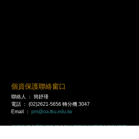
個資保護聯絡窗口
聯絡人 ： 簡妤瑾
電話 ： (02)2621-5656 轉分機 3047
Email ：
pm@oa.tku.edu.tw
個資政策
|
隱私權政策
|
個人資料告知聲明
|
智財權專
區