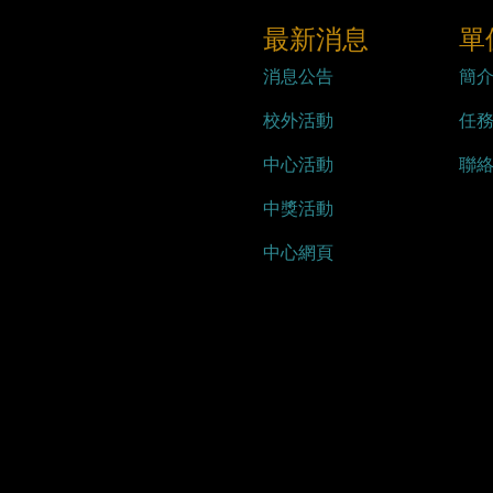
最新消息
單
消息公告
簡
校外活動
任
中心活動
聯
中獎活動
中心網頁