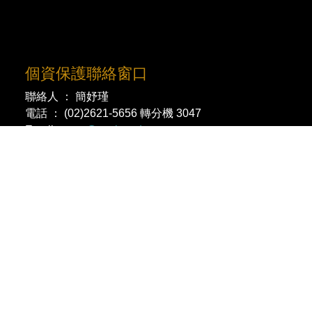
個資保護聯絡窗口
聯絡人 ： 簡妤瑾
電話 ： (02)2621-5656 轉分機 3047
Email ：
pm@oa.tku.edu.tw
個資政策
|
隱私權政策
|
個人資料告知聲明
|
智財權專
區
社群分享