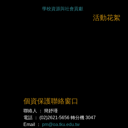
學校資源與社會貢獻
活動花絮
個資保護聯絡窗口
聯絡人 ： 簡妤瑾
電話 ： (02)2621-5656 轉分機 3047
Email ：
pm@oa.tku.edu.tw