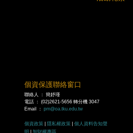
個資保護聯絡窗口
聯絡人 ： 簡妤瑾
電話 ： (02)2621-5656 轉分機 3047
Email ：
pm@oa.tku.edu.tw
個資政策
|
隱私權政策
|
個人資料告知聲
明
|
智財權專區