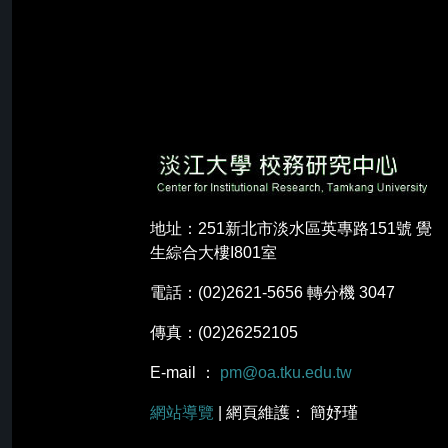
地址：251新北市淡水區英專路151號 覺
生綜合大樓I801室
電話：(02)2621-5656 轉分機 3047
傳真：(02)26252105
E-mail ：
pm@oa.tku.edu.tw
網站導覽
| 網頁維護： 簡妤瑾